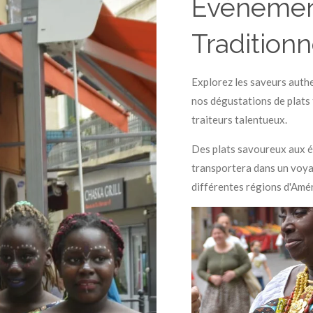
Événement
Traditionn
Explorez les saveurs authe
nos dégustations de plats 
traiteurs talentueux.
Des plats savoureux aux é
transportera dans un voyag
différentes régions d'Amér